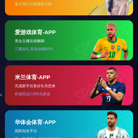
查看更多
防爆箱
防爆箱
查看更多
照明配电箱
照明配电箱
查看更多
箱式变电站
箱式变电站
查看更多
XGN
XGN
查看更多
上一页
1
下一页