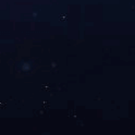
市场定位
具有技术支持和承包系统工程能力的团队
希望各界朋友一如既往地支持鞍山北方电控，帮助鞍山北方电控，深
信在您的关爱下，开云(中国)Kaiyun·官方网站的明天将会更加美好、
更加灿烂。
我们将通过网页这座桥梁，热忱为您提供准确的信息，详实的资料和
优质的服务。
辽宁省鞍山市铁西区达道湾工业园
0412-8420311