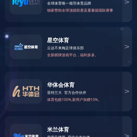
企业荣誉
产品中心

产品中心
主要产品分类：低压成套开关设备、高压成套开关设
备、电气自动化控制成套设备、电缆桥架、开云(中
国)Kaiyun·官方网站、钢结构机械加工。 企业生产、制
造的优质产品设备已具有良好的经营业绩和信誉。
进一步了解

低压成套开关设备
高压成套开关设备
电气自动化控制成套设备
电缆桥架
开云(中国)Kaiyun·官方网站