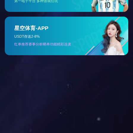
1993
创建于一九九三年
5000
年销售额超过五千万元的高新技术企业
9000
公司现有标准厂房9000平方米