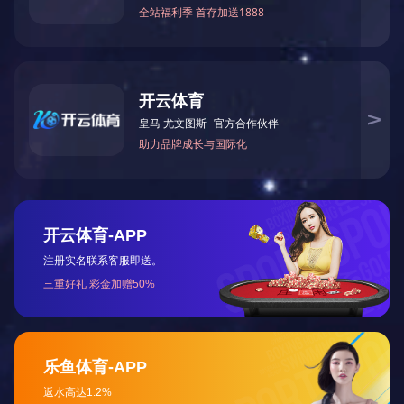
全部分类


公司简介
领导致词
企业文化
企业荣誉
公司简介
开云(中国)Kaiyun·官方网站位于辽宁省鞍山市达道湾工业园红旗
南街56号，创建于一九九三年，现已发展成为具有一定生产规模，年
销售额超过五千万元的企业，公司现有标准厂房9000平方米，占地
11000平方米，固定资产达到近亿元。
公司拥有较强的技术力量，聚集了一批在自动化控制领域，高低
压成套开关设备制造，研发、调试有多年工作经验的优秀复合型人