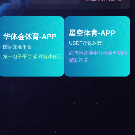
复合型人才。企业现有员工126人，其中具有高级职称的技术人