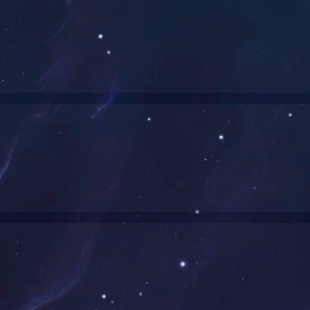
气自动化控制成套设备、电缆桥架、开云(中国)Kaiyun·官