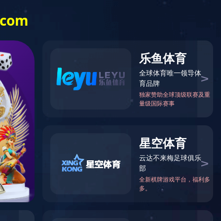
定生产规模，年销售额超过五千万元的企业，公司现有标准厂房