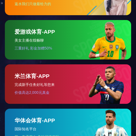




现代智能柜体普遍集成综合保护装置、电力质量监测仪和通信
模块，能够实时采集电压、电流、功率、温度等全维度数据，
并通过以太网或无线网络上传至后台系统。运维人员可远程监
控设备状态，实现故障预警、电能质量分析及远程运维。智能
系统还能基于数据优化用电策略，实现削峰填谷，达到节能降
耗的目的。智能化不仅提升了供电可靠性，更推动了配电管理
向数字化、精益化方向发展。
上一个
:
安全保障：高低压成套设备的“生命线”