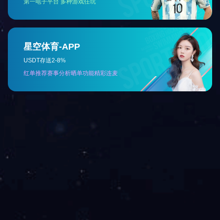
下一个
:
低压成套设备：终端配电的“精准管家”
上一个
:
安全保障：高低压成套设备的“生命线”
下一个
:
低压成套设备：终端配电的“精准管家”
希望各界朋友一如既往地支持鞍山北方电控，帮助鞍山北方电控，深
信在您的关爱下，开云(中国)Kaiyun·官方网站的明天将会更加美好、
更加灿烂。
我们将通过网页这座桥梁，热忱为您提供准确的信息，详实的资料和
优质的服务。
辽宁省鞍山市铁西区达道湾工业园
0412-8420311
0412-8480044
Copyright © 2021 All Rights Reserved 开云(中国)Kaiyun·官方网站 版权