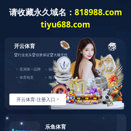
首页
关于我们

关于我们
开云(中国)Kaiyun·官方网站位于辽宁省鞍山市达道湾工
业园红旗南街56号，创建于一九九三年，现已发展成为
具有一定生产规模，年销售额超过五千万元的企业，公
司现有标准厂房9000平方米，占地11000平方米，固定资
产达到近亿元。
进一步了解

公司简介
领导致词
企业文化